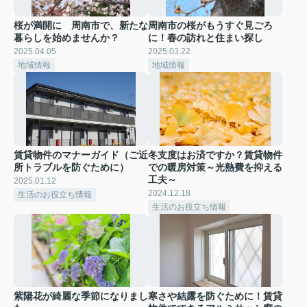
桜が満開に 周南市で、新たな
周南市の桜がもうすぐ見ごろ
暮らしを始めませんか？
に！春の訪れと住まい探し
2025.04.05
2025.03.22
地域情報
地域情報
賃貸物件のマナーガイド（ご近
冬支度はお済ですか？賃貸物件
所トラブルを防ぐために）
での暖房対策～光熱費を抑える
工夫～
2025.01.12
2024.12.18
生活のお役立ち情報
生活のお役立ち情報
紫陽花が綺麗な季節になりまし
寒さや結露を防ぐために！賃貸