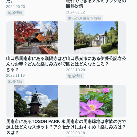
た。
物件でできるアルミサッシ窓の
断熱対策
2024.06.23
2024.01.12
地域情報
生活のお役立ち情報
山口県周南市にある漢陽寺はど
山口県光市にある伊藤公記念公
んなお寺？どんな楽しみ方がで
園とはどんなところ？
きる？
2023.10.20
2023.11.19
地域情報
地域情報
周南市にあるTOSOH PARK 永
周南市の周南緑地は家族のおで
源山はどんなスポット？アクセ
かけにおすすめ！楽しみ方は？
スは？
2023.08.18