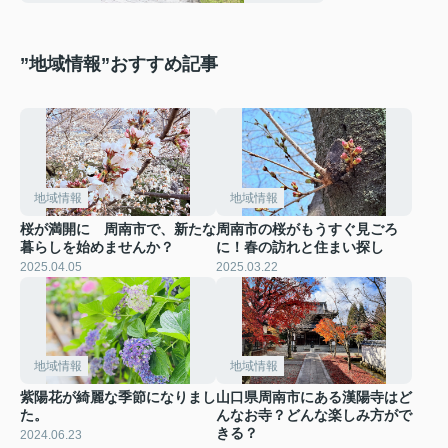
”地域情報”おすすめ記事
地域情報
地域情報
桜が満開に 周南市で、新たな
周南市の桜がもうすぐ見ごろ
暮らしを始めませんか？
に！春の訪れと住まい探し
2025.04.05
2025.03.22
地域情報
地域情報
紫陽花が綺麗な季節になりまし
山口県周南市にある漢陽寺はど
た。
んなお寺？どんな楽しみ方がで
きる？
2024.06.23