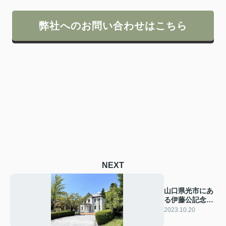
弊社へのお問い合わせはこちら
NEXT
山口県光市にあ
る伊藤公記念公
園とはどんなと
2023.10.20
ころ？