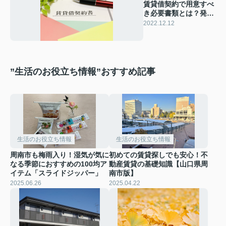
賃貸借契約で用意すべ
き必要書類とは？発行
手順も解説
2022.12.12
”生活のお役立ち情報”おすすめ記事
生活のお役立ち情報
生活のお役立ち情報
周南市も梅雨入り！湿気が気に
初めての賃貸探しでも安心！不
なる季節におすすめの100均ア
動産賃貸の基礎知識【山口県周
イテム「スライドジッパー」
南市版】
2025.06.26
2025.04.22