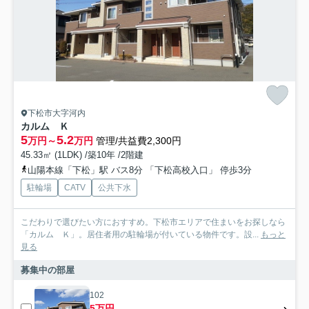
下松市大字河内
カルム Ｋ
5
5.2
万円～
万円
管理/共益費2,300円
45.33㎡ (1LDK) /築10年 /2階建
山陽本線「下松」駅 バス8分 「下松高校入口」 停歩3分
駐輪場
CATV
公共下水
こだわりで選びたい方におすすめ。下松市エリアで住まいをお探しなら
「カルム Ｋ」。居住者用の駐輪場が付いている物件です。設...
もっと
見る
募集中の部屋
102
5万円