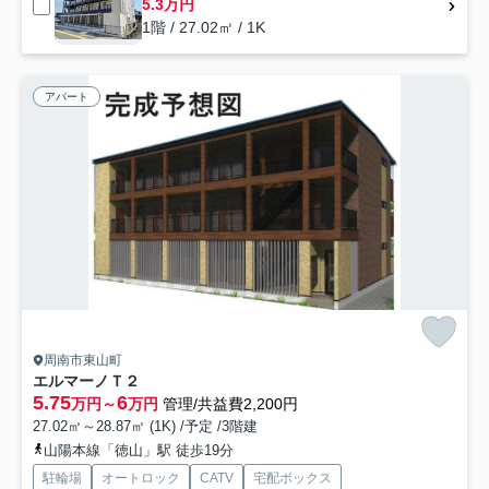
5.3万円
1階 / 27.02㎡ / 1K
アパート
周南市東山町
エルマーノＴ２
5.75
6
万円～
万円
管理/共益費2,200円
27.02㎡～28.87㎡ (1K) /予定 /3階建
山陽本線「徳山」駅 徒歩19分
駐輪場
オートロック
CATV
宅配ボックス