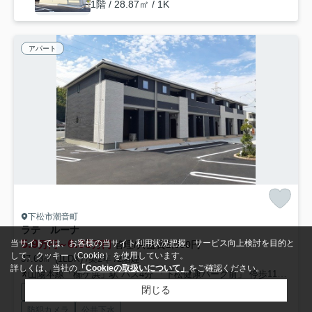
1階 / 28.87㎡ / 1K
アパート
下松市潮音町
ラテ ルーナ
5.9
6.05
当サイトでは、お客様の当サイト利用状況把握、サービス向上検討を目的と
万円～
万円
管理/共益費2,300円
して、クッキー（Cookie）を使用しています。
37.63㎡ (1LDK) /築2年 /2階建
詳しくは、当社の
「Cookieの取扱いについて」
をご確認ください。
山陽本線「櫛ケ浜」駅 バス4分 「下松健康パーク前」 停歩11分
山陽
閉じる
駐輪場
CATV
宅配ボックス
インターネット対応
防犯カメラ
公共下水