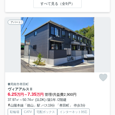
すべて見る（全9戸）
アパート
周南市孝田町
ヴィアアルスⅡ
6.25
7.35
万円～
万円
管理/共益費2,900円
37.97㎡～50.74㎡ (1LDK) /築1年 /2階建
山陽本線「徳山」駅 バス19分 「孝田町」 停歩3分
駐輪場
CATV
宅配ボックス
インターネット対応