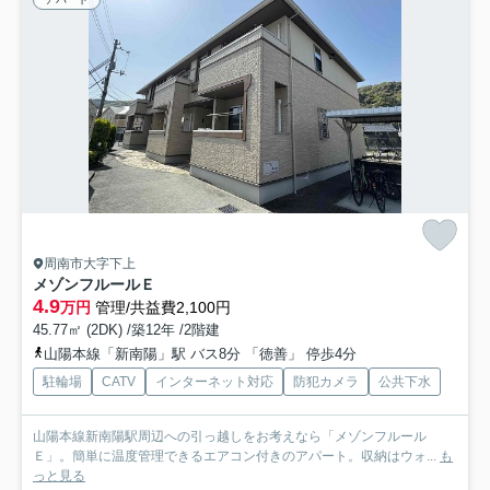
周南市大字下上
メゾンフルールＥ
4.9
万円
管理/共益費2,100円
45.77㎡ (2DK) /築12年 /2階建
山陽本線「新南陽」駅 バス8分 「徳善」 停歩4分
駐輪場
CATV
インターネット対応
防犯カメラ
公共下水
山陽本線新南陽駅周辺への引っ越しをお考えなら「メゾンフルール
Ｅ」。簡単に温度管理できるエアコン付きのアパート。収納はウォ...
も
っと見る