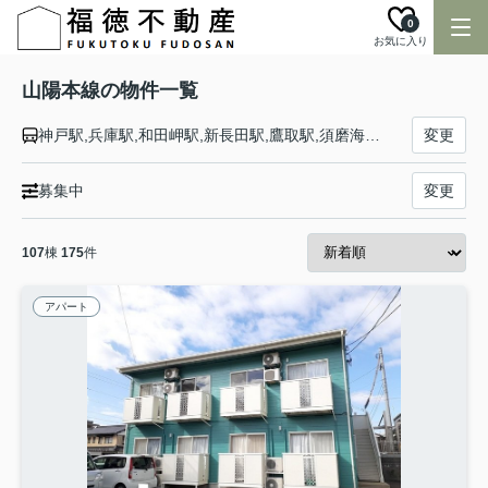
0
お気に入り
山陽本線の物件一覧
神戸駅,兵庫駅,和田岬駅,新長田駅,鷹取駅,須磨海浜公園駅,須磨駅,塩屋駅,垂水駅,舞子駅,朝霧駅,明石駅,西明石駅,大久保駅,魚住駅,土山駅,東加古川駅,加古川駅,宝殿駅,曽根駅,ひめじ別所駅,御着駅,東姫路駅,姫路駅,手柄山平和公園駅,英賀保駅,はりま勝原駅,網干駅,竜野駅,相生駅,有年駅,上郡駅,三石駅,吉永駅,和気駅,熊山駅,万富駅,瀬戸駅,上道駅,東岡山駅,高島駅,西川原駅,岡山駅,北長瀬駅,庭瀬駅,中庄駅,倉敷駅,西阿知駅,新倉敷駅,金光駅,鴨方駅,里庄駅,笠岡駅,大門駅,東福山駅,福山駅,備後赤坂駅,松永駅,東尾道駅,尾道駅,糸崎駅,三原駅,本郷駅,河内駅,入野駅,白市駅,西高屋駅,西条駅,寺家駅,八本松駅,瀬野駅,中野東駅,安芸中野駅,海田市駅,向洋駅,天神川駅,広島駅,新白島駅,横川駅,西広島駅,新井口駅,五日市駅,廿日市駅,宮内串戸駅,阿品駅,宮島口駅,前空駅,大野浦駅,玖波駅,大竹駅,和木駅,岩国駅,南岩国駅,藤生駅,通津駅,由宇駅,神代駅,大畠駅,柳井港駅,柳井駅,田布施駅,岩田駅,島田駅,光駅,下松駅,櫛ケ浜駅,徳山駅,新南陽駅,福川駅,戸田駅,富海駅,防府駅,大道駅,四辻駅,新山口駅,嘉川駅,本由良駅,厚東駅,宇部駅,小野田駅,厚狭駅,埴生駅,小月駅,長府駅,新下関駅,幡生駅,下関駅,門司駅
変更
募集中
変更
107
棟
175
件
アパート