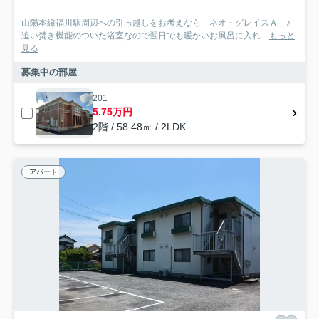
山陽本線福川駅周辺への引っ越しをお考えなら「ネオ・グレイスＡ」♪
追い焚き機能のついた浴室なので翌日でも暖かいお風呂に入れ...
もっと
見る
募集中の部屋
201
5.75万円
2階 / 58.48㎡ / 2LDK
アパート