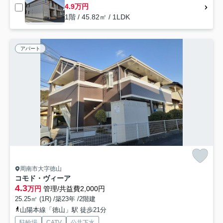
4.9万円
1階 / 45.82㎡ / 1LDK
アパート
周南市大字徳山
コモド・ヴィーア
4.3
万円
管理/共益費2,000円
25.25㎡ (1R) /築23年 /2階建
山陽本線「徳山」駅 徒歩21分
駐輪場
CATV
公共下水