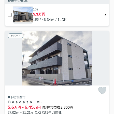
募集中の部屋
102
5.3万円
1階 / 46.34㎡ / 1LDK
アパート
下松市西市
Ｂｏｓｃａｔｏ Ｍ．
5.6
6.45
万円～
万円
管理/共益費2,300円
27.02㎡～31.21㎡ (1K) /築1年 /3階建