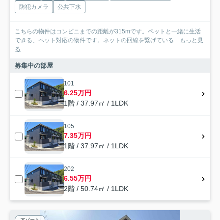
防犯カメラ
公共下水
こちらの物件はコンビニまでの距離が315mです。ペットと一緒に生活
できる、ペット対応の物件です。ネットの回線を繋げている...
もっと見
る
募集中の部屋
101
6.25万円
1階 / 37.97㎡ / 1LDK
105
7.35万円
1階 / 37.97㎡ / 1LDK
202
6.55万円
2階 / 50.74㎡ / 1LDK
アパート