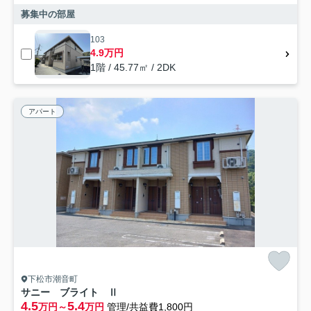
募集中の部屋
103
4.9万円
1階 / 45.77㎡ / 2DK
アパート
下松市潮音町
サニー ブライト Ⅱ
4.5
5.4
万円～
万円
管理/共益費1,800円