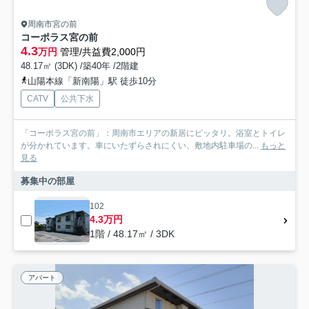
周南市宮の前
コーポラス宮の前
4.3
万円
管理/共益費2,000円
48.17㎡ (3DK) /築40年 /2階建
山陽本線「新南陽」駅 徒歩10分
CATV
公共下水
「コーポラス宮の前」：周南市エリアの新居にピッタリ。浴室とトイレ
が分かれています。車にいたずらされにくい、敷地内駐車場の...
もっと
見る
募集中の部屋
102
4.3万円
1階 / 48.17㎡ / 3DK
アパート