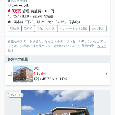
下松市清瀬町
サンセールＢ
4.9
万円
管理/共益費2,100円
45.72㎡ (1LDK) /築19年 /2階建
山陽本線「下松」駅 バス9分 「末武」 停歩6分
駐輪場
CATV
宅配ボックス
インターネット対応
公共下水
新生活をスタートさせたいならこちらの「サンセールＢ」はいかがでし
ょうか。共用部には宅配ボックスが付いているので、荷物の受...
もっと
見る
募集中の部屋
102
4.9万円
1階 / 45.72㎡ / 1LDK
アパート