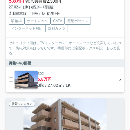
5.8
万円
管理/共益費2,300円
27.02㎡ (1K) /築1年 /3階建
山陽本線「下松」駅 徒歩7分
駐輪場
オートロック
CATV
宅配ボックス
インターネット対応
防犯カメラ
セキュリティ面は、TVインターホン・オートロックなど充実しているの
で、防犯対策もばっちりです。共用部には宅配ボックスを設...
もっと見
る
募集中の部屋
302
5.8万円
3階 / 27.02㎡ / 1K
賃貸マンション