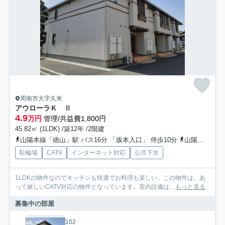
周南市大字久米
アウローラＫ Ⅱ
4.9
万円
管理/共益費1,800円
45.82㎡ (1LDK) /築12年 /2階建
山陽本線「徳山」駅 バス16分 「坂本入口」 停歩10分
山陽本線「下松」駅 バス13分 「坂本入口」 停歩12分
駐輪場
CATV
インターネット対応
公共下水
1LDKの物件なのでキッチンも快適でお料理も楽しい。この物件は、あ
って嬉しいCATV対応の物件となっています。室内設備は...
もっと見る
募集中の部屋
102