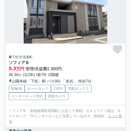
下松市清瀬町
ソフィアＢ
5.3
万円
管理/共益費2,300円
46.34㎡ (1LDK) /築7年 /2階建
山陽本線「下松」駅 バス9分 「末武」 停歩7分
駐輪場
オートロック
CATV
宅配ボックス
インターネット対応
防犯カメラ
ソフィアＢ：岩徳線周防花岡駅にも近くて便利。セキュリティ面は、オ
ートロック・TVインターホンなど充実しているので、防犯対...
もっと見
る