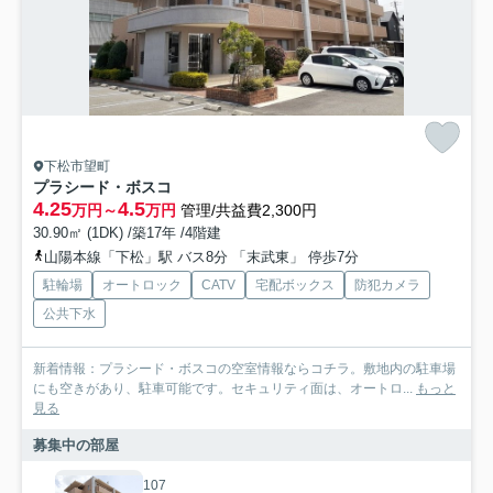
下松市望町
プラシード・ボスコ
4.25
4.5
万円～
万円
管理/共益費2,300円
30.90㎡ (1DK) /築17年 /4階建
山陽本線「下松」駅 バス8分 「末武東」 停歩7分
駐輪場
オートロック
CATV
宅配ボックス
防犯カメラ
公共下水
新着情報：プラシード・ボスコの空室情報ならコチラ。敷地内の駐車場
にも空きがあり、駐車可能です。セキュリティ面は、オートロ...
もっと
見る
募集中の部屋
107