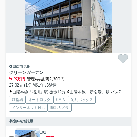
周南市温田
グリーンガーデン
5.3
万円
管理/共益費2,300円
27.02㎡ (1K) /築1年 /3階建
山陽本線「福川」駅 徒歩12分
山陽本線「新南陽」駅 バス7分 「西消防署前」 停歩2分
駐輪場
オートロック
CATV
宅配ボックス
インターネット対応
防犯カメラ
募集中の部屋
102