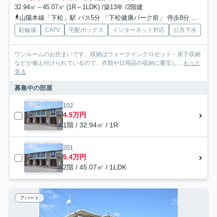
32.94㎡～45.07㎡ (1R～1LDK) /築13年 /2階建
山陽本線「下松」駅 バス5分 「下松健康パーク前」 停歩8分
山陽本
駐輪場
CATV
宅配ボックス
インターネット対応
公共下水
ワンルームのお住まいです。収納はウォークインクロゼット・床下収納
などが備え付けられているので、衣類や日用品の収納に重宝し...
もっと
見る
募集中の部屋
102
4.5万円
1階 / 32.94㎡ / 1R
201
5.4万円
2階 / 45.07㎡ / 1LDK
アパート