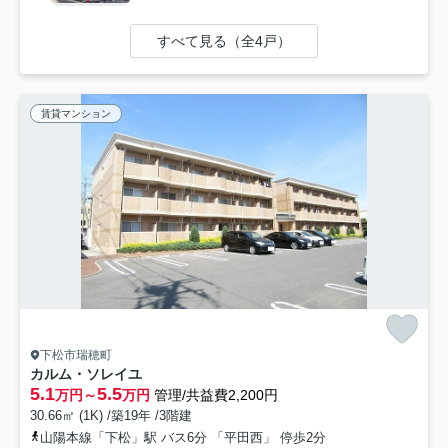
すべて見る（全4戸）
賃貸マンション
下松市瑞穂町
カルム・ソレイユ
5.1
5.5
万円～
万円
管理/共益費2,200円
30.66㎡ (1K) /築19年 /3階建
山陽本線「下松」駅 バス6分 「平田西」 停歩2分