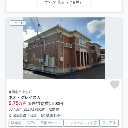
すべて見る（全6戸）
アパート
周南市上迫町
ネオ・グレイスＡ
5.75
万円
管理/共益費1,800円
58.48㎡ (2LDK) /築19年 /2階建
山陽本線「福川」駅 徒歩19分
駐輪場
CATV
宅配ボックス
インターネット対応
公共下水