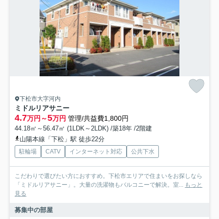
下松市大字河内
ミドルリアサニー
4.7
5
万円～
万円
管理/共益費1,800円
44.18㎡～56.47㎡ (1LDK～2LDK) /築18年 /2階建
山陽本線「下松」駅 徒歩22分
駐輪場
CATV
インターネット対応
公共下水
こだわりで選びたい方におすすめ。下松市エリアで住まいをお探しなら
「ミドルリアサニー」。大量の洗濯物もバルコニーで解決。室...
もっと
見る
募集中の部屋