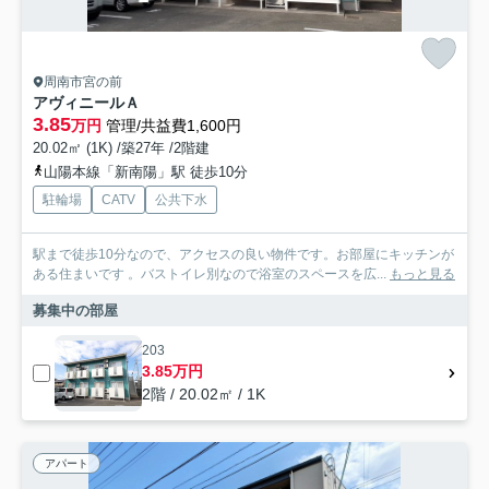
周南市宮の前
アヴィニールＡ
3.85
万円
管理/共益費1,600円
20.02㎡ (1K) /築27年 /2階建
山陽本線「新南陽」駅 徒歩10分
駐輪場
CATV
公共下水
駅まで徒歩10分なので、アクセスの良い物件です。お部屋にキッチンが
ある住まいです 。バストイレ別なので浴室のスペースを広...
もっと見る
募集中の部屋
203
3.85万円
2階 / 20.02㎡ / 1K
アパート