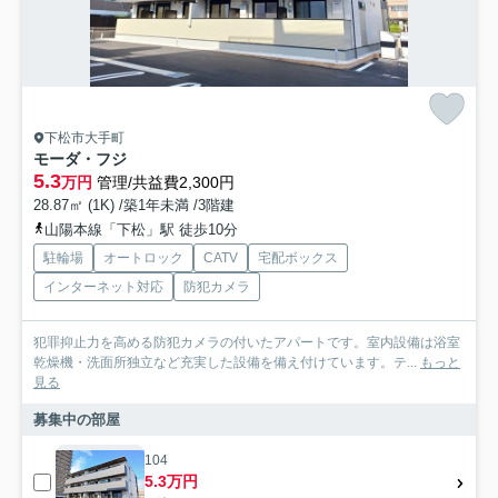
下松市大手町
モーダ・フジ
5.3
万円
管理/共益費2,300円
28.87㎡ (1K) /築1年未満 /3階建
山陽本線「下松」駅 徒歩10分
駐輪場
オートロック
CATV
宅配ボックス
インターネット対応
防犯カメラ
犯罪抑止力を高める防犯カメラの付いたアパートです。室内設備は浴室
乾燥機・洗面所独立など充実した設備を備え付けています。テ...
もっと
見る
募集中の部屋
104
5.3万円