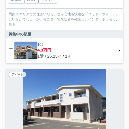
周南市エリアでの住まいなら、住み心地も快適な「コモド・ヴィーア」
はいかがでしょうか。モニターで来訪者を確認し、インターホ...
もっと
見る
募集中の部屋
102
4.3万円
1階 / 25.25㎡ / 1R
アパート