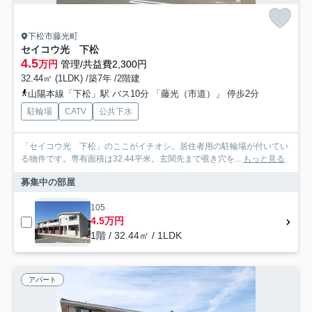
下松市藤光町
セイコウ光 下松
4.5
万円
管理/共益費2,300円
32.44㎡ (1LDK) /築7年 /2階建
山陽本線「下松」駅 バス10分 「藤光（市道）」 停歩2分
駐輪場
CATV
公共下水
「セイコウ光 下松」のここがイチオシ。居住者用の駐輪場が付いてい
る物件です。専有面積は32.44平米。玄関先まで覗き穴を...
もっと見る
募集中の部屋
105
4.5万円
1階 / 32.44㎡ / 1LDK
アパート