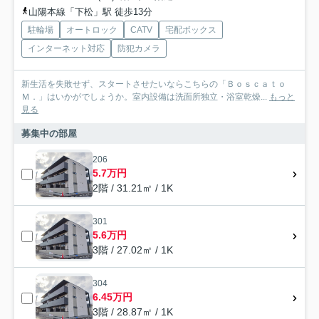
山陽本線「下松」駅 徒歩13分
駐輪場
オートロック
CATV
宅配ボックス
インターネット対応
防犯カメラ
新生活を失敗せず、スタートさせたいならこちらの「Ｂｏｓｃａｔｏ
Ｍ．」はいかがでしょうか。室内設備は洗面所独立・浴室乾燥...
もっと
見る
募集中の部屋
206
5.7万円
2階 / 31.21㎡ / 1K
301
5.6万円
3階 / 27.02㎡ / 1K
304
6.45万円
3階 / 28.87㎡ / 1K