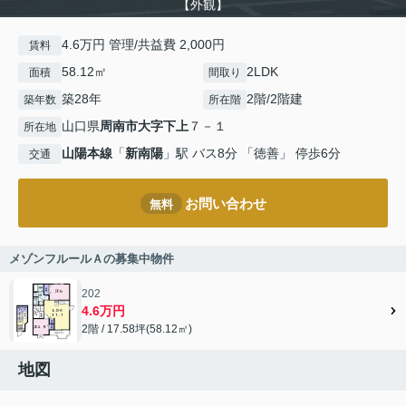
【外観】
4.6万円 管理/共益費 2,000円
賃料
58.12㎡
2LDK
面積
間取り
築28年
2階/2階建
築年数
所在階
山口県
周南市
大字下上
７－１
所在地
山陽本線
「
新南陽
」駅 バス8分 「徳善」 停歩6分
交通
お問い合わせ
無料
メゾンフルールＡの募集中物件
202
4.6万円
2階 / 17.58坪(58.12㎡)
地図