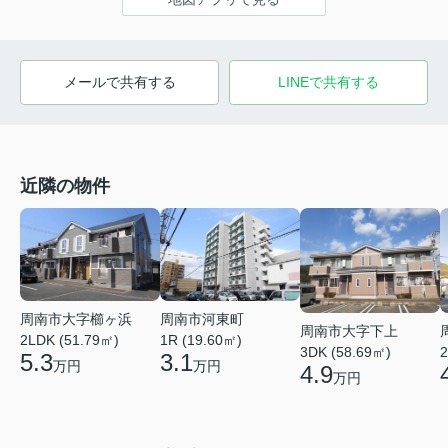
メールで共有する
LINEで共有する
近隣の物件
周南市大字櫛ヶ浜
周南市河東町
周南市大字下上
2LDK (51.79㎡)
1R (19.60㎡)
3DK (58.69㎡)
2
5.3
3.1
万円
万円
4.9
万円