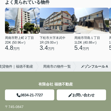
よく見られている物件
周南市野上町２丁目
下松市大字末武中
周南市羽島１丁目
2DK (50.96㎡)
1R (29.00㎡)
1LDK (40.88㎡)
1
4.8
3.4
5.4
万円
万円
万円
賃貸物件｜福徳不動産
周南市の物件一覧
メゾンフルールＡ
有限会社 福徳不動産
0834-21-7727
お問い合わせ
〒745-0847