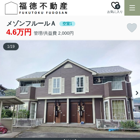
0
お気に入り
メゾンフルールＡ
空室1
4.6万円
管理/共益費 2,000円
1
/
19