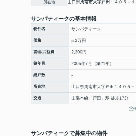
山口県
周南市
大字戸田
１４０５－１
所在地
サンパティークの基本情報
物件名
サンパティーク
価格
5.3万円
管理/共益費
2,300円
築年月
2005年7月（築21年）
総戸数
-
所在地
山口県
周南市
大字戸田
１４０５－
交通
山陽本線
「
戸田
」駅 徒歩17分
サンパティークで募集中の物件