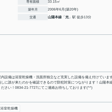
33.15㎡
専有面積
2006年6月(築20年)
築年月
山陽本線
「
光
」駅 徒歩13分
交通
室内設備は浴室乾燥機・洗面所独立など充実した設備を備え付けていま
越しに誰が来たのかを確認できるので防犯対策につながります！山陽本
！0834-21-7727にてご連絡お待ちしております(^^)
浴室乾燥機