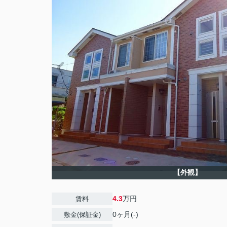
【外観】
4.3
万円
賃料
0ヶ月(-)
敷金(保証金)