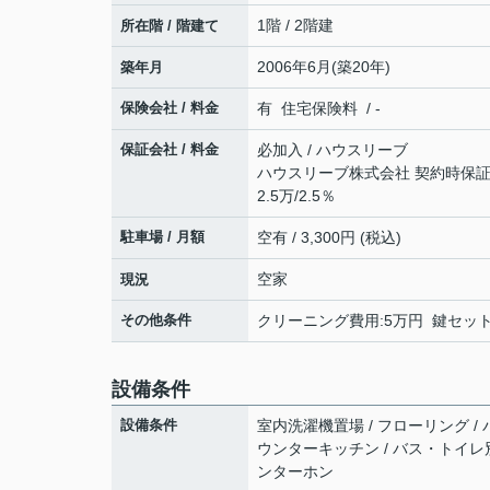
1階 / 2階建
所在階 / 階建て
2006年6月(築20年)
築年月
保険会社 / 料金
有 住宅保険料 / -
保証会社 / 料金
必加入 / ハウスリーブ
ハウスリーブ株式会社 契約時保証委
2.5万/2.5％
駐車場 / 月額
空有 / 3,300円 (税込)
空家
現況
その他条件
クリーニング費用:5万円 鍵セット費
設備条件
設備条件
室内洗濯機置場 / フローリング / バ
ウンターキッチン / バス・トイレ別 /
ンターホン