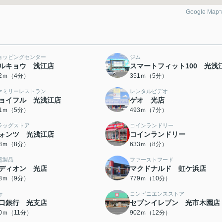
Google Ma
ョッピングセンター
ジム
ルキョウ 浅江店
スマートフィット100 光浅
02ｍ（4分）
351ｍ（5分）
ァミリーレストラン
レンタルビデオ
ョイフル 光浅江店
ゲオ 光店
91ｍ（5分）
493ｍ（7分）
ラッグストア
コインランドリー
ォンツ 光浅江店
コインランドリー
28ｍ（8分）
633ｍ（8分）
電製品
ファーストフード
ディオン 光店
マクドナルド 虹ケ浜店
98ｍ（9分）
779ｍ（10分）
行
コンビニエンスストア
口銀行 光支店
セブンイレブン 光市木園店
60ｍ（11分）
902ｍ（12分）