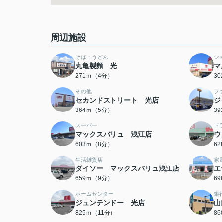
周辺施設
そば・うどん
シ
丸亀製麵 光
マ
271ｍ（4分）
3
その他
フ
セカンドストリート 光店
ジ
364ｍ（5分）
3
スーパー
ド
マックスバリュ 浅江店
ウ
603ｍ（8分）
6
生活雑貨店
家
ダイソー マックスバリュ浅江店
エ
659ｍ（9分）
6
ホームセンター
銀
ジュンテンドー 光店
山
825ｍ（11分）
8