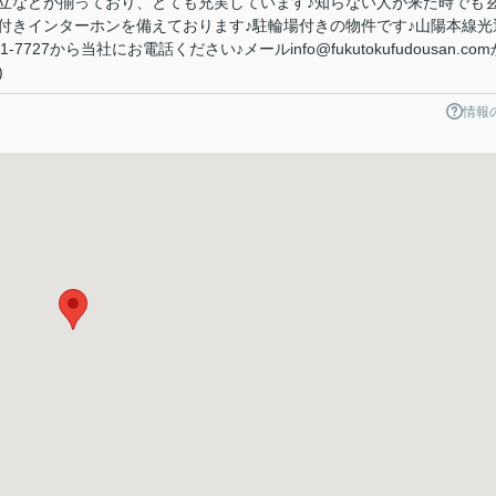
立などが揃っており、とても充実しています♪知らない人が来た時でも
付きインターホンを備えております♪駐輪場付きの物件です♪山陽本線光
7727から当社にお電話ください♪メールinfo@fukutokufudousan.com
)
情報