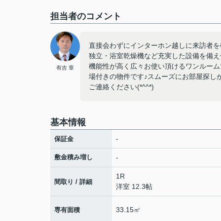
担当者のコメント
直接会わずにインターホン越しに来訪者を
独立・浴室乾燥機など充実した設備を備え
機能性が高く広々お使い頂けるワンルーム
有吉 章
場付きの物件です♪スムーズにお部屋探しが出
ご連絡ください(*^^*)
基本情報
-
保証金
敷金積み増し
-
1R
間取り / 詳細
洋室 12.3帖
33.15㎡
専有面積