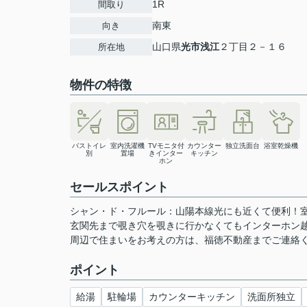
1R
間取り
南東
向き
山口県
光市
浅江
２丁目２－１６
所在地
物件の特徴
バストイレ
室内洗濯機
TVモニタ付
カウンター
独立洗面台
浴室乾燥機
別
置場
きインター
キッチン
ホン
セールスポイント
シャン・ド・フルール：山陽本線光にも近くて便利！
玄関先まで覗き穴を覗きに行かなくてもインターホン
周辺で住まいをお考えの方は、福徳不動産までご連絡ください
ポイント
給湯
駐輪場
カウンターキッチン
洗面所独立