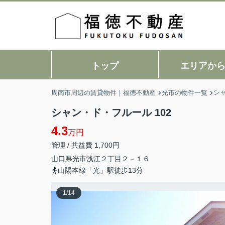
トップ
エリアか
シ
周南市周辺の賃貸物件｜福徳不動産
光市の物件一覧
シャン・ド・フルール 102
4.3
万円
管理 / 共益費 1,700円
山口県
光市
浅江
２丁目２－１６
山陽本線「光」駅徒歩13分
1
/
14